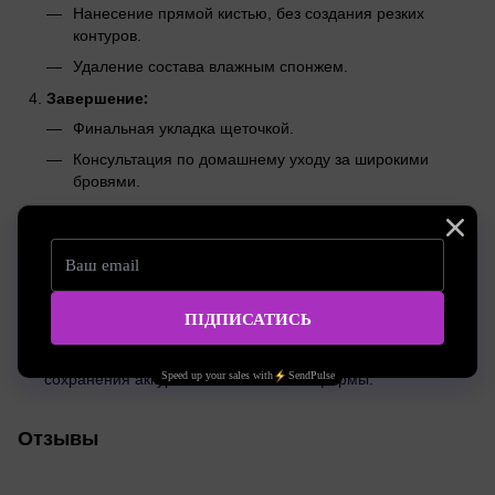
Нанесение прямой кистью, без создания резких
контуров.
Удаление состава влажным спонжем.
Завершение:
Финальная укладка щеточкой.
Консультация по домашнему уходу за широкими
бровями.
Рекомендации по уходу:
Не мочить брови в течение первых суток.
Избегать агрессивных косметических средств и пилингов в
зоне бровей.
использовать масла
Регулярно
и щеточки для
сохранения аккуратности и мягкости формы.
Отзывы