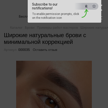
×
Beauty Hunter
Subscribe to our
notifications!
To enable permission prompts, click
Бесплатная доставка при заказе от 2500 грн
ESC
on the notification icon
Каталог
Брови
Примеры работ мастеров
Широкие натурал
Широкие натуральные брови с
минимальной коррекцией
Артикул:
000035
Оставить отзыв