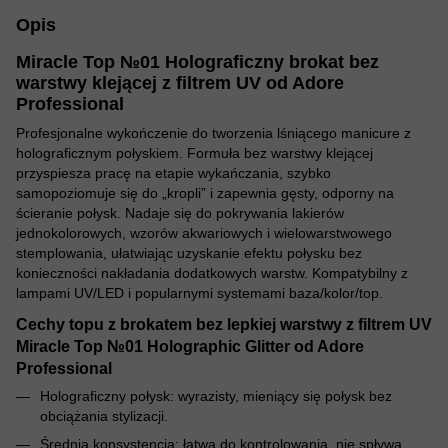
Opis
Miracle Top №01 Holograficzny brokat bez
warstwy klejącej z filtrem UV od Adore
Professional
Profesjonalne wykończenie do tworzenia lśniącego manicure z
holograficznym połyskiem. Formuła bez warstwy klejącej
przyspiesza pracę na etapie wykańczania, szybko
samopoziomuje się do „kropli” i zapewnia gęsty, odporny na
ścieranie połysk. Nadaje się do pokrywania lakierów
jednokolorowych, wzorów akwariowych i wielowarstwowego
stemplowania, ułatwiając uzyskanie efektu połysku bez
konieczności nakładania dodatkowych warstw. Kompatybilny z
lampami UV/LED i popularnymi systemami baza/kolor/top.
Cechy topu z brokatem bez lepkiej warstwy z filtrem UV
Miracle Top №01 Holographic Glitter od Adore
Professional
Holograficzny połysk: wyrazisty, mieniący się połysk bez
obciążania stylizacji.
Średnia konsystencja: łatwa do kontrolowania, nie spływa