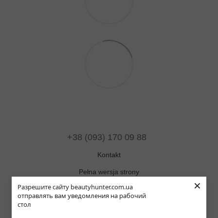
+38 (093) 170 09 88
Kontakt
Pełna wersja strony
×
Разрешите сайту beautyhunter.com.ua
Mapa strony
отправлять вам уведомления на рабочий
стол
© 2019-2025 Beauty Hunter
ОНЛАЙН ЧАТ