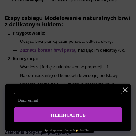
Etapy zabiegu
Modelowanie naturalnych brwi
z delikatnym łukiem
:
Przygotowanie:
Oczyść brwi pianką szamponową, odtłuść skórę.
Zaznacz kontur brwi pastą
, nadając im delikatny łuk.
Koloryzacja:
Wymieszaj farbę z utleniaczem w proporcji 1:1.
Nałóż mieszankę od końcówki brwi do jej podstawy.
Pozostaw farbę na 6–15 minut, a następnie usuń
wilgotnym wacikiem.
Finalna korekta:
Usuń zbędne włoski pęsetą, zachowując miękkość linii.
Ułóż włoski szczoteczką i utrwal żelem do stylizacji.
Zalecenia dotyczące pielęgnacji: