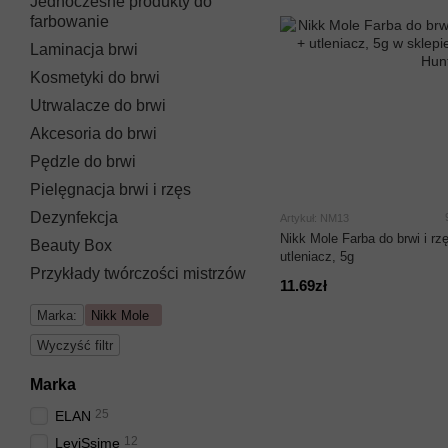
Jednoczesne produkty do
farbowanie
Laminacja brwi
Kosmetyki do brwi
Utrwalacze do brwi
Akcesoria do brwi
Pędzle do brwi
Pielęgnacja brwi i rzęs
Dezynfekcja
Artykuł: NM13
Nikk Mole Farba do brwi i rz
Beauty Box
utleniacz, 5g
Przykłady twórczości mistrzów
11.69zł
Marka:
Nikk Mole
Wyczyść filtr
Marka
25
ELAN
12
LeviSsime