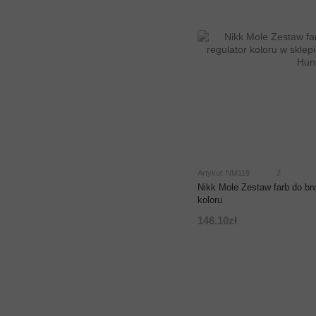
Artykuł: NM119
2
Nikk Mole Zestaw farb do brw
koloru
146.10zł