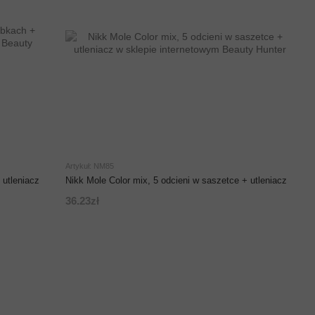
Artykuł: NM85
 utleniacz
Nikk Mole Color mix, 5 odcieni w saszetce + utleniacz
36.23zł