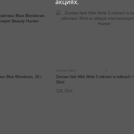
акциях.
4
Artykuł: NM17
ює Blue Blondoran, 20 г
Zestaw farb Nikk Mole 5 odcieni w tubkach +
30ml
116.75zł