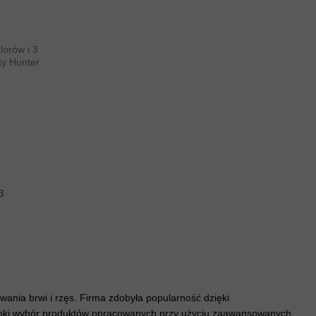
3
wania brwi i rzęs. Firma zdobyła popularność dzięki
szeroki wybór produktów opracowanych przy użyciu zaawansowanych