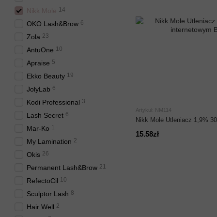
14
Nikk Mole
6
OKO Lash&Brow
23
Zola
10
AntuOne
5
Apraise
19
Ekko Beauty
6
JolyLab
3
Kodi Professional
Artykuł: NM114
6
Lash Secret
Nikk Mole Utleniacz 1,9% 30
1
Mar-Ko
15.58zł
2
My Lamination
26
Okis
21
Permanent Lash&Brow
10
RefectoCil
8
Sculptor Lash
2
Hair Well