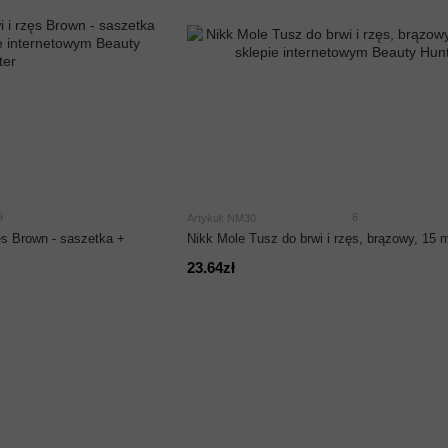
9
6
Artykuł: NM30
ęs Brown - saszetka +
Nikk Mole Tusz do brwi i rzęs, brązowy, 15 m
23.64zł