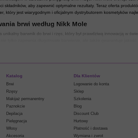
ości składników, aby zapewnić optymalne rezultaty. Teraz oferta produkt
r, który jest wiarygodnym i oficjalnym dystrybutorem kosmetyków naj
wania brwi według Nikk Mole
 unikalny barwnik do brwi i rzęs, który był prawdziwą innowacją w świec
 nie tylko zapewnia długotrwałe barwienie, ale także gwarantuje jakość
ego i keratyny.
ża skórę i włoski brwi, nadając im zdrowy, promienny wygląd.
rukturę włosków, wzmacniając je i nadając brwiom gęstszy i zadbany w
ywają farby Nikk Mole w swojej pracy, zauważają jej unikalne cechy. Ela
Katalog
Dla Klientów
aźnych i graficznych linii, a także do pracy w różnych technikach barw
Brwi
Logowanie do konta
dziedzinie stylizacji brwi. Po wielu eksperymentach i doświadczeniach
Rzęsy
Sklep
pracuje.
Makijaż permanentny
Szkolenia
Paznokcie
Blog
Depilacja
Discount Club
arby Nikk Mole
Pielęgnacja
Hurtowy
Mole jest dość zróżnicowana i obejmuje następujące odcienie:
Włosy
Płatność i dostawa
wiedni dla intensywnych brunetek i tych, którzy kochają jasne, nasyc
Akcesoria
Wymiana i zwrot