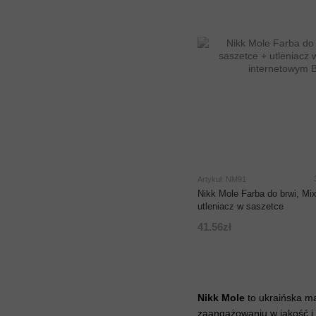
Artykuł: NM91
Nikk Mole Farba do brwi, Mi
utleniacz w saszetce
41.56zł
Nikk Mole
to ukraińska ma
zaangażowaniu w jakość i 