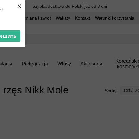
×
Szybka dostawa do Polski już od 3 dni
ua
dostawa
Wymiana i zwrot
Wakaty
Kontakt
Warunki korzystania
решить
Koreański
ilacja
Pielęgnacja
Włosy
Akcesoria
kosmetyki
 i rzęs Nikk Mole
sortuj w
Sortój: