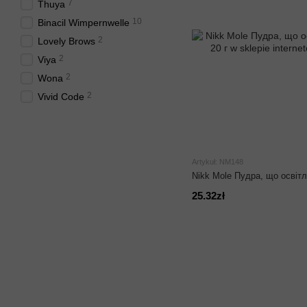
7
Thuya
10
Binacil Wimpernwelle
2
Lovely Brows
2
Viya
2
Wona
2
Vivid Code
Artykuł: NM148
Nikk Mole Пудра, що освітл
25.32zł