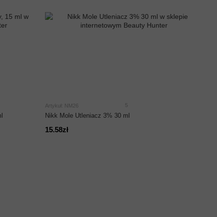
5
Artykuł: NM26
l
Nikk Mole Utleniacz 3% 30 ml
15.58zł