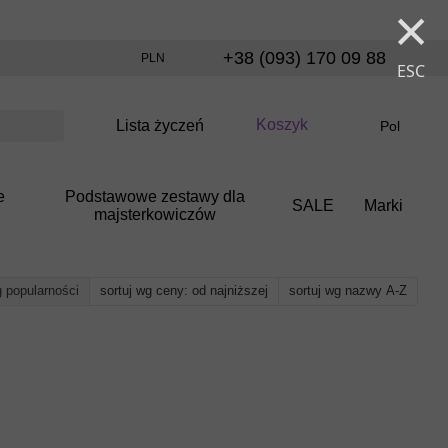
×
+38 (093) 170 09 88
PLN
ESC
Koszyk
Lista życzeń
Pol
e
Podstawowe zestawy dla
SALE
Marki
majsterkowiczów
g popularności
sortuj wg ceny: od najniższej
sortuj wg nazwy A-Z