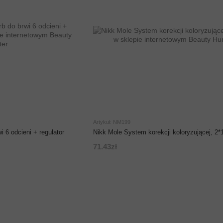
Artykuł: NM199
Nikk Mole System korekcji koloryzującej, 2*
i 6 odcieni + regulator
71.43zł