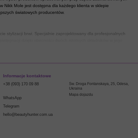
ów Nikk Mole jest dostępna dla każdego klienta w sklepie
lepszych światowych producentów.
ie stylizacji brwi. Specjalnie zaprojektowany dla profesjonalnych
 pielęgnacji dzięki obecności dwóch istotnych składników w jego
ygląd.
styczna konsystencja produktu sprawia, że jest to idealne
Informacje kontaktowe
ienia. Jest to możliwe dzięki unikalnej formule opracowanej przez
+38 (093) 170 09 88
Św. Droga Fontanskaya, 25, Odesa,
Ukraina
 z różnymi barwnikami stworzyła idealny barwnik, z którym
Mapa dojazdu
WhatsApp
Telegram
hello@beautyhunter.com.ua
one brwi. Kolor można mieszać z innymi odcieniami, na przykład