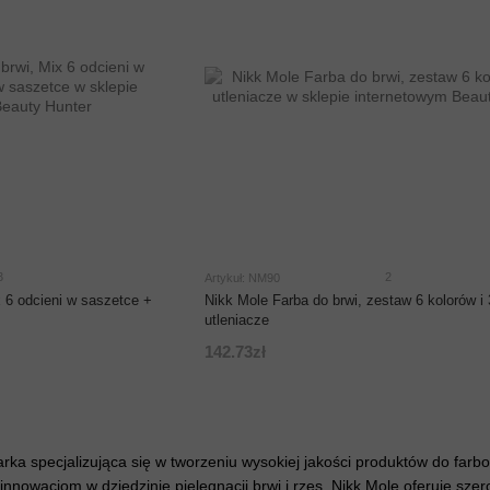
3
2
Artykuł: NM90
x 6 odcieni w saszetce +
Nikk Mole Farba do brwi, zestaw 6 kolorów i 
utleniacze
142.73zł
rka specjalizująca się w tworzeniu wysokiej jakości produktów do farbo
innowacjom w dziedzinie pielęgnacji brwi i rzęs. Nikk Mole oferuje 