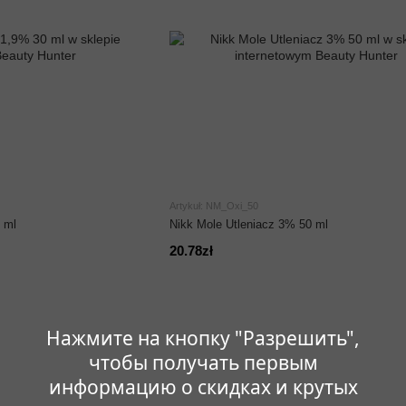
Artykuł: NM_Oxi_50
 ml
Nikk Mole Utleniacz 3% 50 ml
20.78zł
Нажмите на кнопку "Разрешить",
чтобы получать первым
информацию о скидках и крутых