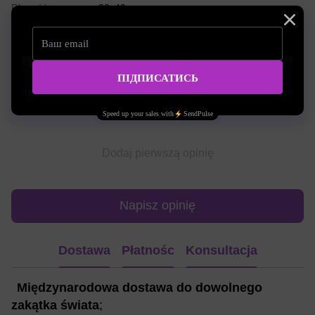
Długość
30х40 cm
Opinie
Dodaj pierwszą opinię
Napisz opinię
Dostawa
Płatnośc
Konsultacja
Międzynarodowa dostawa do dowolnego
zakątka świata
;