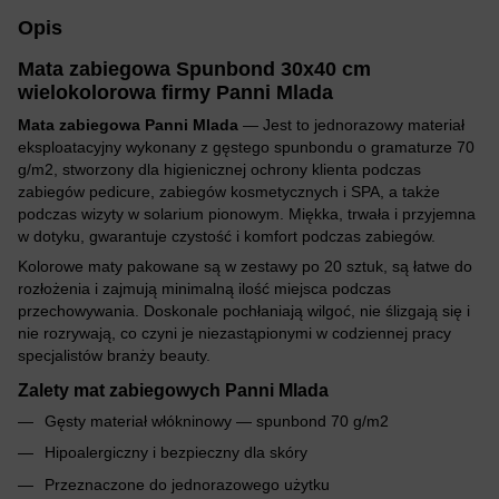
Opis
Mata zabiegowa Spunbond 30x40 cm
wielokolorowa firmy Panni Mlada
Mata zabiegowa Panni Mlada
— Jest to jednorazowy materiał
eksploatacyjny wykonany z gęstego spunbondu o gramaturze 70
g/m2, stworzony dla higienicznej ochrony klienta podczas
zabiegów pedicure, zabiegów kosmetycznych i SPA, a także
podczas wizyty w solarium pionowym. Miękka, trwała i przyjemna
w dotyku, gwarantuje czystość i komfort podczas zabiegów.
Kolorowe maty pakowane są w zestawy po 20 sztuk, są łatwe do
rozłożenia i zajmują minimalną ilość miejsca podczas
przechowywania. Doskonale pochłaniają wilgoć, nie ślizgają się i
nie rozrywają, co czyni je niezastąpionymi w codziennej pracy
specjalistów branży beauty.
Zalety mat zabiegowych Panni Mlada
Gęsty materiał włókninowy — spunbond 70 g/m2
Hipoalergiczny i bezpieczny dla skóry
Przeznaczone do jednorazowego użytku