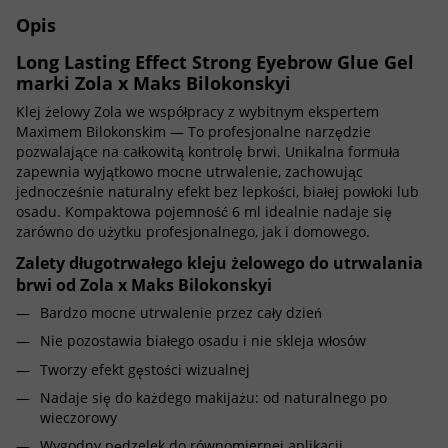
Opis
Long Lasting Effect Strong Eyebrow Glue Gel
marki Zola x Maks Bilokonskyi
Klej żelowy Zola we współpracy z wybitnym ekspertem
Maximem Bilokonskim — To profesjonalne narzędzie
pozwalające na całkowitą kontrolę brwi. Unikalna formuła
zapewnia wyjątkowo mocne utrwalenie, zachowując
jednocześnie naturalny efekt bez lepkości, białej powłoki lub
osadu. Kompaktowa pojemność 6 ml idealnie nadaje się
zarówno do użytku profesjonalnego, jak i domowego.
Zalety długotrwałego kleju żelowego do utrwalania
brwi od Zola x Maks Bilokonskyi
Bardzo mocne utrwalenie przez cały dzień
Nie pozostawia białego osadu i nie skleja włosów
Tworzy efekt gęstości wizualnej
Nadaje się do każdego makijażu: od naturalnego po
wieczorowy
Wygodny pędzelek do równomiernej aplikacji