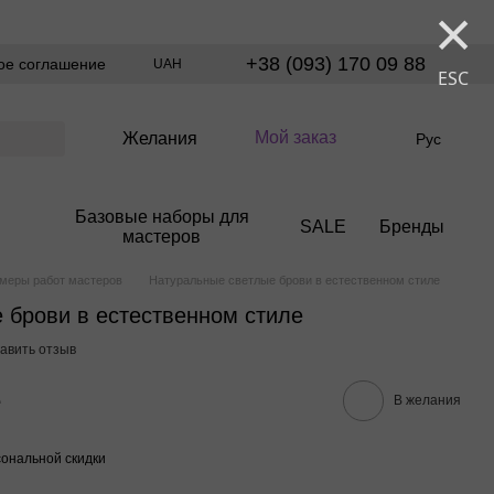
×
+38 (093) 170 09 88
ое соглашение
UAH
ESC
Мой заказ
Желания
Рус
Базовые наборы для
SALE
Бренды
мастеров
меры работ мастеров
Натуральные светлые брови в естественном стиле
 брови в естественном стиле
авить отзыв
е
В желания
ональной скидки