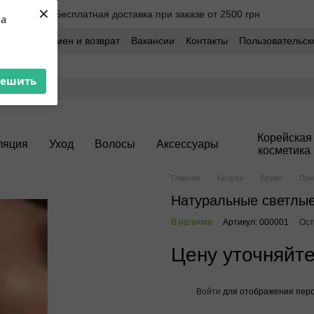
×
Бесплатная доставка при заказе от 2500 грн
ua
оставка
Обмен и возврат
Вакансии
Контакты
Пользовательск
решить
Корейская
ляция
Уход
Волосы
Аксессуары
косметика
Главная
Каталог
Брови
При
Натуральные светлые
В наличии
Артикул: 000001
Ост
Цену уточняйт
Войти
для отображения перс
%