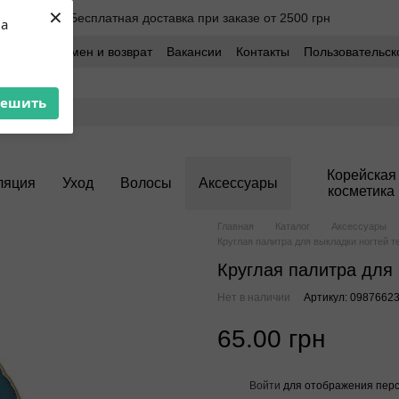
×
Бесплатная доставка при заказе от 2500 грн
ua
оставка
Обмен и возврат
Вакансии
Контакты
Пользовательск
решить
Корейская
ляция
Уход
Волосы
Аксессуары
косметика
Главная
Каталог
Аксессуары
Круглая палитра для выкладки ногтей 
Круглая палитра для
Нет в наличии
Артикул: 0987662
65.00 грн
Войти
для отображения перс
%