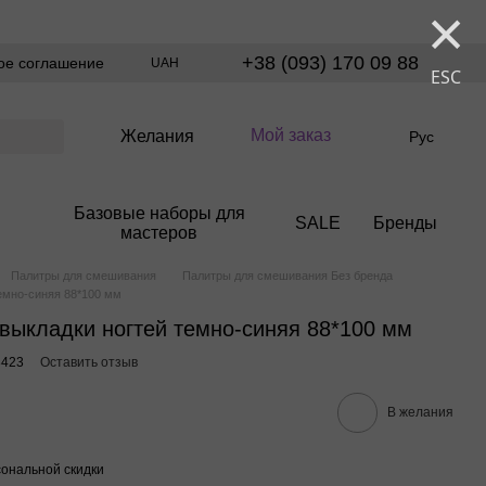
×
+38 (093) 170 09 88
ое соглашение
UAH
ESC
Мой заказ
Желания
Рус
Базовые наборы для
SALE
Бренды
мастеров
Палитры для смешивания
Палитры для смешивания Без бренда
темно-синяя 88*100 мм
 выкладки ногтей темно-синяя 88*100 мм
3423
Оставить отзыв
В желания
ональной скидки