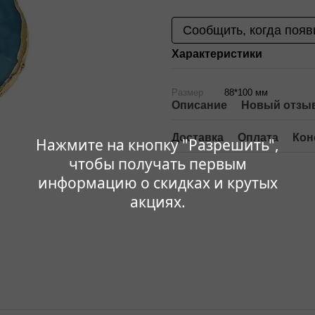
Сообщить, когда появ
Характеристики
Размер
88*100 мм
Описание
Новый отзыв
Доставка
Оплата
Кон
Нажмите на кнопку "Разрешить",
чтобы получать первым
информацию о скидках и крутых
акциях.