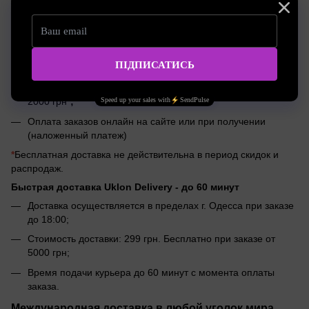
Оплата заказов онлайн на сайте или при получении
(наложенный платеж)
Доставка по Украине Meest 1-4 дня
Доставка заказов Meest по тарифам курьерской службы;
Бесплатная доставка Meest при заказе на сумму от
2000 грн
*
;
Оплата заказов онлайн на сайте или при получении
(наложенный платеж)
*
Бесплатная доставка не действительна в период скидок и
распродаж.
Быстрая доставка Uklon Delivery -
до 60 минут
Доставка осуществляется в пределах г. Одесса при заказе
до 18:00;
Стоимость доставки: 299 грн. Бесплатно при заказе от
5000 грн;
Время подачи курьера до 60 минут с момента оплаты
заказа.
Международная доставка в любой уголок мира