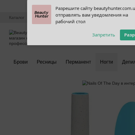
Перейти к основному контенту
Subscribe to our
Разрешите сайту beautyhunter.com.
notifications!
отправлять вам уведомления на
Каталог
Обучение
Блог
Discount Club
Опт
Оплата и д
To enable permission prompts, click
рабочий стол
on the notification icon
Политика конфиденциальности
Отзывы
Запретить
Раз
Брови
Ресницы
Перманент
Ногти
Депи