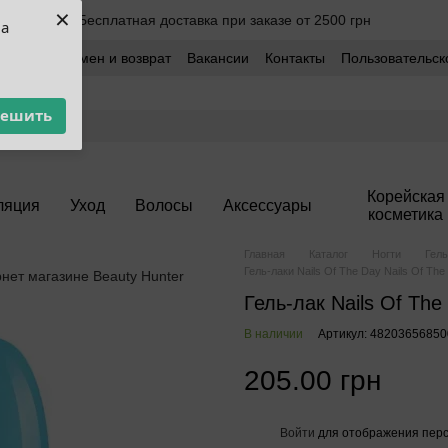
×
Бесплатная доставка при заказе от 2500 грн
ua
оставка
Обмен и возврат
Вакансии
Контакты
Пользовательск
решить
Корейская
ляция
Уход
Волосы
Аксессуары
косметика
Главная
Каталог
Ногти
Гель
Гель-лаки Nails Of The Day Nails Of The
Гель-лак Nails Of The
В наличии
Артикул: 48203656850
205.00 грн
Войти
для отображения перс
%