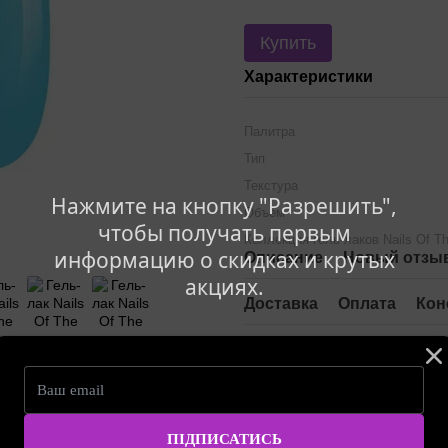
Купить
Характеристики
Палитра
Тип
Текстура
Нажмите на кнопку "Разрешить",
Объем
чтобы получать первым
Коллекция гель-лаков Nails Of T
информацию о скидках и крутых
Описание
Новый отзыв
акциях.
Доставка
Оплата
Кон