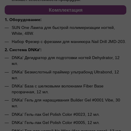
Комплектация
1. Оборудование:
SUN One Лампа для быстрой полимеризации ногтей,
White, 48W.
Набор Фрезер с фрезами для маникюра Nail Drill JMD-203.
2. Система DNKa':
DNKa' Дегидратор для подготовки ногтей Dehydrator, 12
мл.
DNKa' Безкислотный праймер ультрабонд Ultrabond, 12
мл.
DNKa' База с шелковыми волокнами Fiber Base
прозрачная, 12 мл.
DNKa' Гель для наращивания Builder Gel #0001 Vibe, 30
мл.
DNKa' Гель-лак Gel Polish Color #0023, 12 мл.
DNKa' Гель-лак Gel Polish Color #0005, 12 мл.
DNKa' Топ для ногтей No Wipe (без липкого слоя), 12 мл.