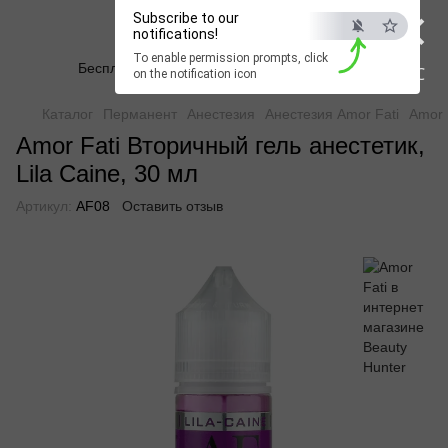
×
Subscribe to our
Beauty Hunter
notifications!
To enable permission prompts, click
Бесплатная доставка при заказе от 2500 грн
ESC
on the notification icon
Каталог
Перманент
Анестезия
Анестезия Amor Fati
Amor 
Amor Fati Вторичный гель анестетик,
Lila Caine, 30 мл
Артикул:
AF08
Оставить отзыв